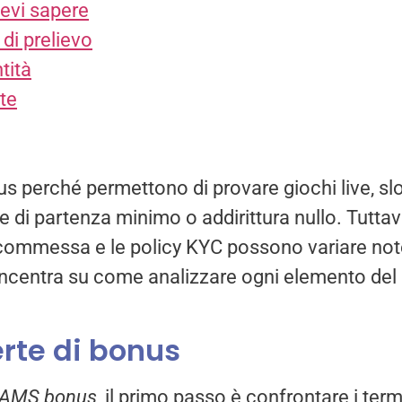
evi sapere
di prelievo
tità
te
us perché permettono di provare giochi live, sl
i partenza minimo o addirittura nullo. Tuttavia
i scommessa e le policy KYC possono variare not
concentra su come analizzare ogni elemento de
erte di bonus
AAMS bonus
, il primo passo è confrontare i term