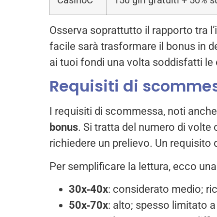
CasinoC
150 giri gratuiti + 50% 
Osserva soprattutto il rapporto tra l
facile sarà trasformare il bonus in 
ai tuoi fondi una volta soddisfatti le
Requisiti di scommes
I requisiti di scommessa, noti anche
bonus
. Si tratta del numero di volte
richiedere un prelievo. Un requisito 
Per semplificare la lettura, ecco una 
30x‑40x
: considerato medio; ri
50x‑70x
: alto; spesso limitato 