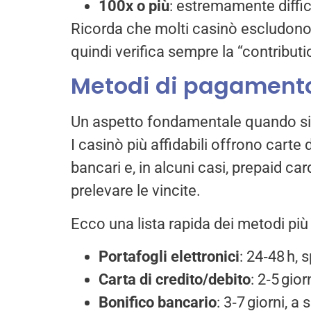
100x o più
: estremamente diffici
Ricorda che molti casinò escludono 
quindi verifica sempre la “contribut
Metodi di pagamento 
Un aspetto fondamentale quando si
I casinò più affidabili offrono carte d
bancari e, in alcuni casi, prepaid ca
prelevare le vincite.
Ecco una lista rapida dei metodi più 
Portafogli elettronici
: 24‑48 h, 
Carta di credito/debito
: 2‑5 gior
Bonifico bancario
: 3‑7 giorni, 