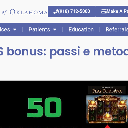
(918) 712-5000
Make A P
ices
Patients
Education
Referral
bonus: passi e metodi