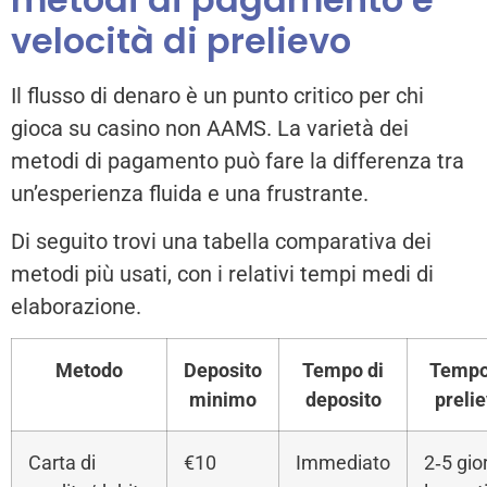
velocità di prelievo
Il flusso di denaro è un punto critico per chi
gioca su casino non AAMS. La varietà dei
metodi di pagamento può fare la differenza tra
un’esperienza fluida e una frustrante.
Di seguito trovi una tabella comparativa dei
metodi più usati, con i relativi tempi medi di
elaborazione.
Metodo
Deposito
Tempo di
Tempo
minimo
deposito
preli
Carta di
€10
Immediato
2‑5 gio