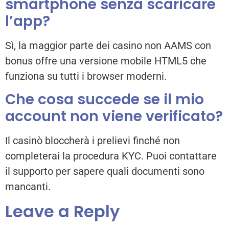
smartphone senza scaricare
l’app?
Sì, la maggior parte dei casino non AAMS con
bonus offre una versione mobile HTML5 che
funziona su tutti i browser moderni.
Che cosa succede se il mio
account non viene verificato?
Il casinò bloccherà i prelievi finché non
completerai la procedura KYC. Puoi contattare
il supporto per sapere quali documenti sono
mancanti.
Leave a Reply