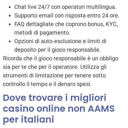
Chat live 24/7 con operatori multilingua.
Supporto email con risposta entro 24 ore.
FAQ dettagliate che coprono bonus, KYC,
metodi di pagamento.
Opzioni di auto‑esclusione e limiti di
deposito per il gioco responsabile.
Ricorda che il gioco responsabile è un obbligo
sia per te che per il operatore. Utilizza gli
strumenti di limitazione per tenere sotto
controllo il tempo e il denaro spesi.
Dove trovare i migliori
casino online non AAMS
per italiani