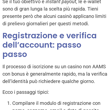
Se il tuo obiettivo è
instant payout
, le e‑wallet
sono di gran lunga la scelta più rapida. Tieni
presente però che alcuni casinò applicano limiti
di prelievo giornalieri per questi metodi.
Registrazione e verifica
dell’account: passo
passo
Il processo di iscrizione su un casino non AAMS
con bonus è generalmente rapido, ma la verifica
dell’identità può richiedere qualche giorno.
Ecco i passaggi tipici:
Compilare il modulo di registrazione con