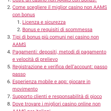
Come scegliere il miglior casino non AAMS
con bonus
Licenza e sicurezza
Bonus e requisiti di scommessa
Tipi di bonus più comuni nei casino non
AAMS
Pagamenti: depositi, metodi di pagamento
e velocità di prelievo
Registrazione e verifica dell’account: passo
passo
Esperienza mobile e app: giocare in
movimento
Supporto clienti e responsabilità di gioco
Dove trovare i migliori casino online non