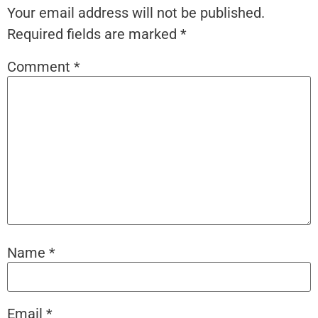
Your email address will not be published.
Required fields are marked
*
Comment
*
Name
*
Email
*