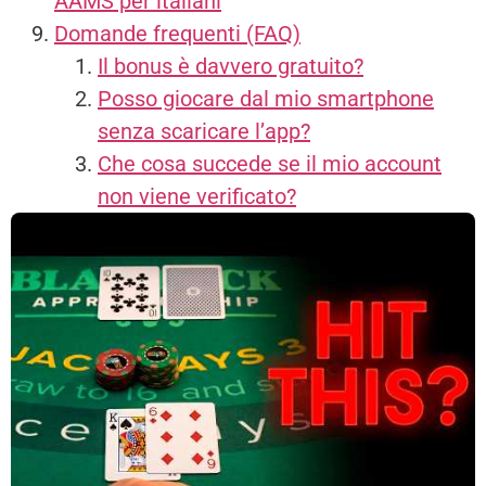
AAMS per italiani
Domande frequenti (FAQ)
Il bonus è davvero gratuito?
Posso giocare dal mio smartphone
senza scaricare l’app?
Che cosa succede se il mio account
non viene verificato?