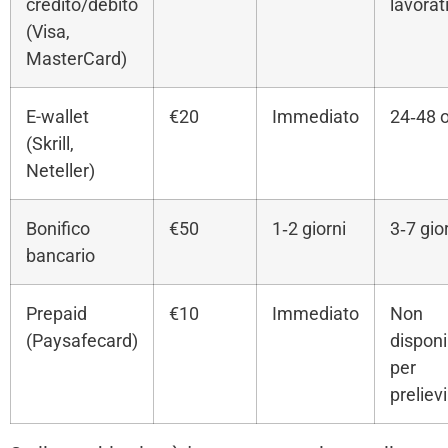
credito/debito
lavorati
(Visa,
MasterCard)
E-wallet
€20
Immediato
24‑48 
(Skrill,
Neteller)
Bonifico
€50
1‑2 giorni
3‑7 gio
bancario
Prepaid
€10
Immediato
Non
(Paysafecard)
disponi
per
prelievi