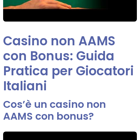
Casino non AAMS
con Bonus: Guida
Pratica per Giocatori
Italiani
Cos’è un casino non
AAMS con bonus?