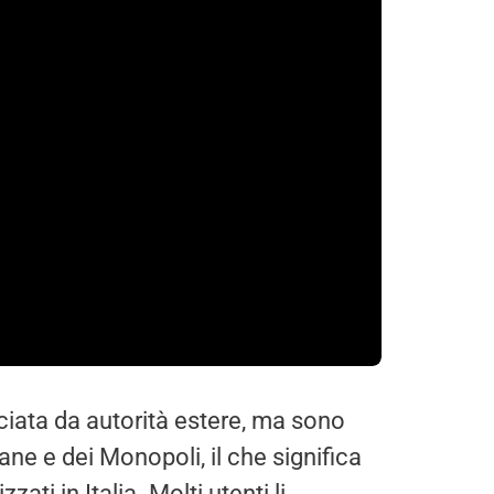
iata da autorità estere, ma sono
ane e dei Monopoli, il che significa
zati in Italia. Molti utenti li