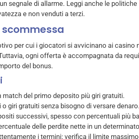
n segnale di allarme. Leggi anche le politiche d
vatezza e non venduti a terzi.
di scommessa
ivo per cui i giocatori si avvicinano ai casino 
a. Tuttavia, ogni offerta è accompagnata da re
importo del bonus.
i
match del primo deposito più giri gratuiti.
i o giri gratuiti senza bisogno di versare denaro
epositi successivi, spesso con percentuali più b
ercentuale delle perdite nette in un determinat
entamente i termini: verifica il limite massimo di