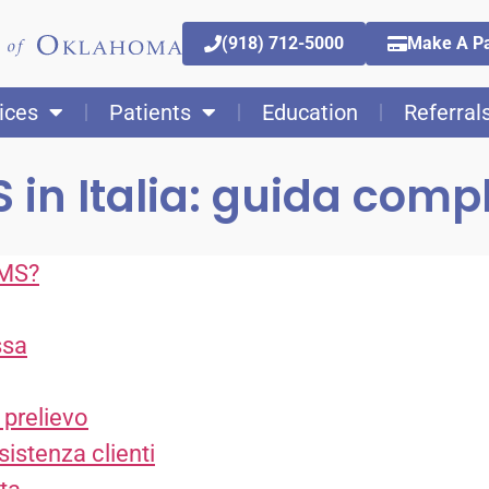
(918) 712-5000
Make A P
ices
Patients
Education
Referral
in Italia: guida comp
AMS?
ssa
 prelievo
sistenza clienti