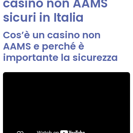
casino non AAMS
sicuri in Italia
Cos’è un casino non
AAMS e perché è
importante la sicurezza