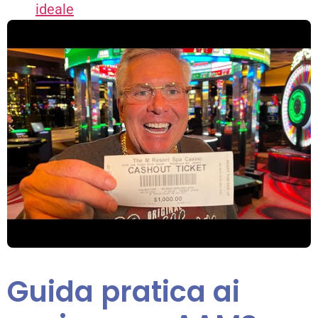
ideale
Guida pratica ai