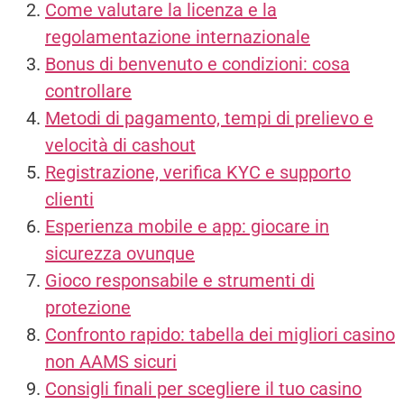
Come valutare la licenza e la
regolamentazione internazionale
Bonus di benvenuto e condizioni: cosa
controllare
Metodi di pagamento, tempi di prelievo e
velocità di cashout
Registrazione, verifica KYC e supporto
clienti
Esperienza mobile e app: giocare in
sicurezza ovunque
Gioco responsabile e strumenti di
protezione
Confronto rapido: tabella dei migliori casino
non AAMS sicuri
Consigli finali per scegliere il tuo casino