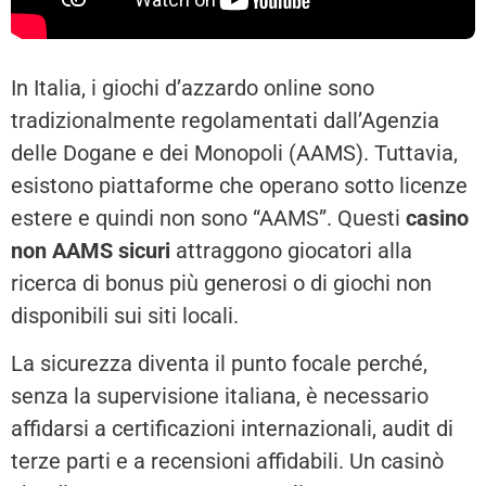
In Italia, i giochi d’azzardo online sono
tradizionalmente regolamentati dall’Agenzia
delle Dogane e dei Monopoli (AAMS). Tuttavia,
esistono piattaforme che operano sotto licenze
estere e quindi non sono “AAMS”. Questi
casino
non AAMS sicuri
attraggono giocatori alla
ricerca di bonus più generosi o di giochi non
disponibili sui siti locali.
La sicurezza diventa il punto focale perché,
senza la supervisione italiana, è necessario
affidarsi a certificazioni internazionali, audit di
terze parti e a recensioni affidabili. Un casinò