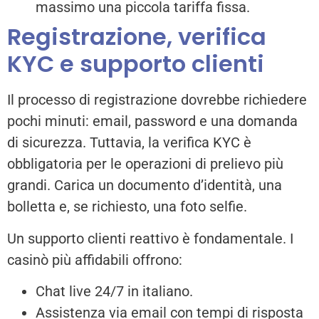
massimo una piccola tariffa fissa.
Registrazione, verifica
KYC e supporto clienti
Il processo di registrazione dovrebbe richiedere
pochi minuti: email, password e una domanda
di sicurezza. Tuttavia, la verifica KYC è
obbligatoria per le operazioni di prelievo più
grandi. Carica un documento d’identità, una
bolletta e, se richiesto, una foto selfie.
Un supporto clienti reattivo è fondamentale. I
casinò più affidabili offrono:
Chat live 24/7 in italiano.
Assistenza via email con tempi di risposta