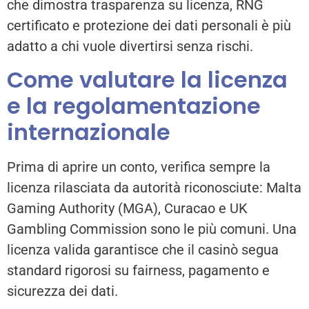
che dimostra trasparenza su licenza, RNG
certificato e protezione dei dati personali è più
adatto a chi vuole divertirsi senza rischi.
Come valutare la licenza
e la regolamentazione
internazionale
Prima di aprire un conto, verifica sempre la
licenza rilasciata da autorità riconosciute: Malta
Gaming Authority (MGA), Curacao e UK
Gambling Commission sono le più comuni. Una
licenza valida garantisce che il casinò segua
standard rigorosi su fairness, pagamento e
sicurezza dei dati.