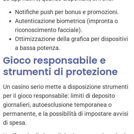
Notifiche push per bonus e promozioni.
Autenticazione biometrica (impronta o
riconoscimento facciale).
Ottimizzazione della grafica per dispositivi
a bassa potenza.
Gioco responsabile e
strumenti di protezione
Un casino serio mette a disposizione strumenti
per il gioco responsabile: limiti di deposito
giornalieri, autoesclusione temporanea o
permanente, e la possibilità di impostare avvisi
di spesa.