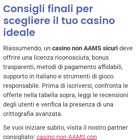
Consigli finali per
scegliere il tuo casino
ideale
Riassumendo, un
casino non AAMS sicuri
deve
offrire una licenza riconosciuta, bonus
trasparenti, metodi di pagamento affidabili,
supporto in italiano e strumenti di gioco
responsabile. Prima di iscriversi, confronta le
offerte nella tabella sopra, leggi le recensioni
degli utenti e verifica la presenza di una
crittografia avanzata.
Se vuoi iniziare subito, visita il nostro partner
consigliato:
casino non AAMS con