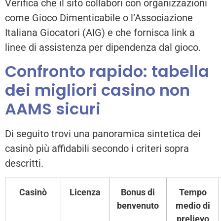
Verifica che il sito collabori con organizzazioni
come Gioco Dimenticabile o l’Associazione
Italiana Giocatori (AIG) e che fornisca link a
linee di assistenza per dipendenza dal gioco.
Confronto rapido: tabella
dei migliori casino non
AAMS sicuri
Di seguito trovi una panoramica sintetica dei
casinò più affidabili secondo i criteri sopra
descritti.
Casinò
Licenza
Bonus di
Tempo
benvenuto
medio di
prelievo