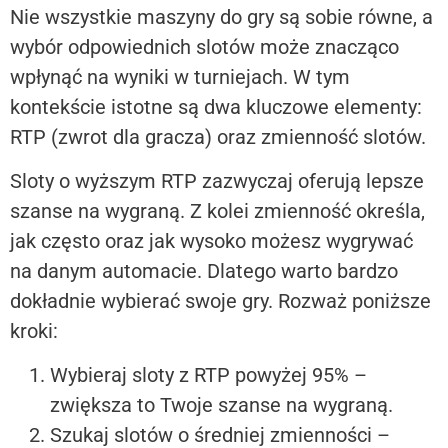
Nie wszystkie maszyny do gry są sobie równe, a
wybór odpowiednich slotów może znacząco
wpłynąć na wyniki w turniejach. W tym
kontekście istotne są dwa kluczowe elementy:
RTP (zwrot dla gracza) oraz zmienność slotów.
Sloty o wyższym RTP zazwyczaj oferują lepsze
szanse na wygraną. Z kolei zmienność określa,
jak często oraz jak wysoko możesz wygrywać
na danym automacie. Dlatego warto bardzo
dokładnie wybierać swoje gry. Rozważ poniższe
kroki:
Wybieraj sloty z RTP powyżej 95% –
zwiększa to Twoje szanse na wygraną.
Szukaj slotów o średniej zmienności –