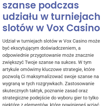
szanse podczas
udziału w turniejach
slotów w Vox Casino
Udział w turniejach slotów w Vox Casino może
być ekscytującym doświadczeniem, a
odpowiednie przygotowanie może znacznie
zwiększyć Twoje szanse na sukces. W tym
artykule omówimy kluczowe strategie, które
pozwolą Ci maksymalizować swoje szanse na
wygraną w tych rozgrywkach. Zastosowanie
skutecznych taktyk, poznanie zasad oraz
strategiczne podejście do wyboru gier to tylko
niektóre z elementów, które powinieneś wziąć