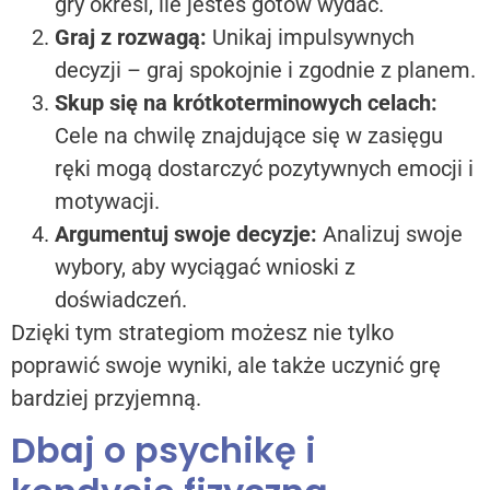
gry określ, ile jesteś gotów wydać.
Graj z rozwagą:
Unikaj impulsywnych
decyzji – graj spokojnie i zgodnie z planem.
Skup się na krótkoterminowych celach:
Cele na chwilę znajdujące się w zasięgu
ręki mogą dostarczyć pozytywnych emocji i
motywacji.
Argumentuj swoje decyzje:
Analizuj swoje
wybory, aby wyciągać wnioski z
doświadczeń.
Dzięki tym strategiom możesz nie tylko
poprawić swoje wyniki, ale także uczynić grę
bardziej przyjemną.
Dbaj o psychikę i