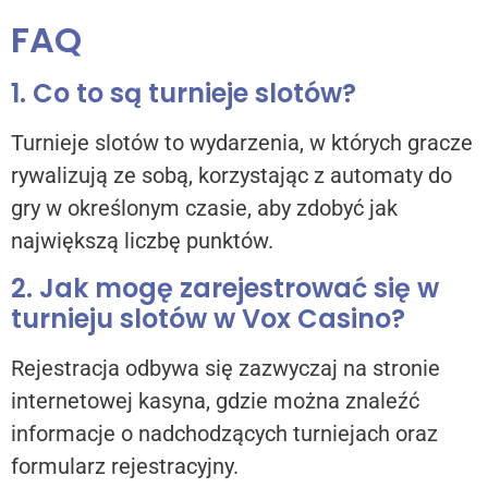
FAQ
1. Co to są turnieje slotów?
Turnieje slotów to wydarzenia, w których gracze
rywalizują ze sobą, korzystając z automaty do
gry w określonym czasie, aby zdobyć jak
największą liczbę punktów.
2. Jak mogę zarejestrować się w
turnieju slotów w Vox Casino?
Rejestracja odbywa się zazwyczaj na stronie
internetowej kasyna, gdzie można znaleźć
informacje o nadchodzących turniejach oraz
formularz rejestracyjny.