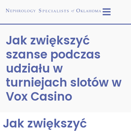
Jak zwiększyć
szanse podczas
udziału w
turniejach slotów w
Vox Casino
Jak zwiększyć