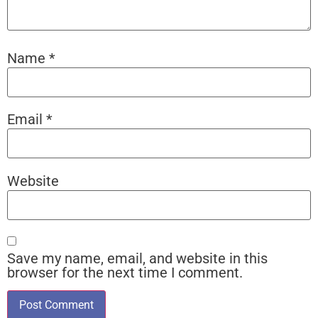
Name
*
Email
*
Website
Save my name, email, and website in this
browser for the next time I comment.