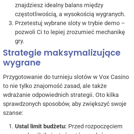
znajdziesz idealny balans między
częstotliwością, a wysokością wygranych.
Przetestuj wybrane sloty w trybie demo –
pozwoli Ci to lepiej zrozumieć mechanikę
gry.
Strategie maksymalizujące
wygrane
Przygotowanie do turnieju slotów w Vox Casino
to nie tylko znajomość zasad, ale także
wdrażanie odpowiednich strategii. Oto kilka
sprawdzonych sposobów, aby zwiększyć swoje
szanse:
Ustal limit budżetu:
Przed rozpoczęciem