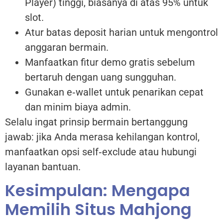
Player) tinggi, biasanya di atas 95% untuk
slot.
Atur batas deposit harian untuk mengontrol
anggaran bermain.
Manfaatkan fitur demo gratis sebelum
bertaruh dengan uang sungguhan.
Gunakan e‑wallet untuk penarikan cepat
dan minim biaya admin.
Selalu ingat prinsip bermain bertanggung
jawab: jika Anda merasa kehilangan kontrol,
manfaatkan opsi self‑exclude atau hubungi
layanan bantuan.
Kesimpulan: Mengapa
Memilih Situs Mahjong