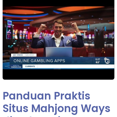
Panduan Praktis
Situs Mahjong Ways