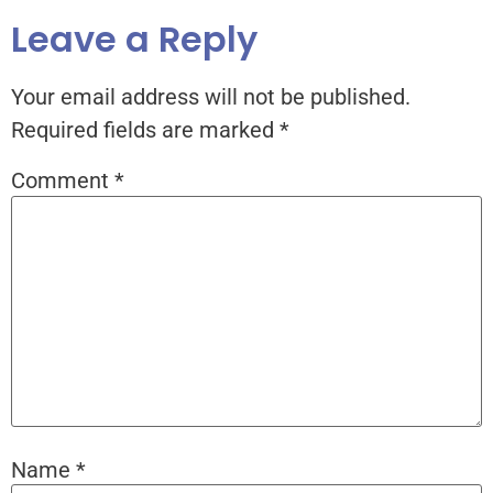
Leave a Reply
Your email address will not be published.
Required fields are marked
*
Comment
*
Name
*