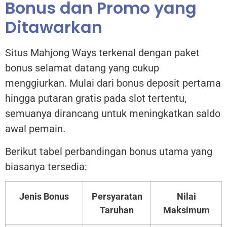
Bonus dan Promo yang
Ditawarkan
Situs Mahjong Ways terkenal dengan paket
bonus selamat datang yang cukup
menggiurkan. Mulai dari bonus deposit pertama
hingga putaran gratis pada slot tertentu,
semuanya dirancang untuk meningkatkan saldo
awal pemain.
Berikut tabel perbandingan bonus utama yang
biasanya tersedia:
Jenis Bonus
Persyaratan
Nilai
Taruhan
Maksimum