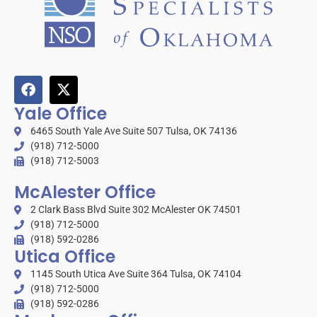
Yale Office
6465 South Yale Ave Suite 507 Tulsa, OK 74136
(918) 712-5000
(918) 712-5003
McAlester Office
2 Clark Bass Blvd Suite 302 McAlester OK 74501
(918) 712-5000
(918) 592-0286
Utica Office
1145 South Utica Ave Suite 364 Tulsa, OK 74104
(918) 712-5000
(918) 592-0286