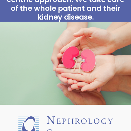
of the whole patient and their
kidney disease.