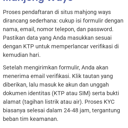
Proses pendaftaran di situs mahjong ways
dirancang sederhana: cukup isi formulir dengan
nama, email, nomor telepon, dan password.
Pastikan data yang Anda masukkan sesuai
dengan KTP untuk memperlancar verifikasi di
kemudian hari.
Setelah mengirimkan formulir, Anda akan
menerima email verifikasi. Klik tautan yang
diberikan, lalu masuk ke akun dan unggah
dokumen identitas (KTP atau SIM) serta bukti
alamat (tagihan listrik atau air). Proses KYC
biasanya selesai dalam 24‑48 jam, tergantung
beban tim keamanan.