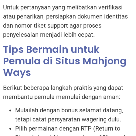
Untuk pertanyaan yang melibatkan verifikasi
atau penarikan, persiapkan dokumen identitas
dan nomor tiket support agar proses
penyelesaian menjadi lebih cepat.
Tips Bermain untuk
Pemula di Situs Mahjong
Ways
Berikut beberapa langkah praktis yang dapat
membantu pemula memulai dengan aman:
Mulailah dengan bonus selamat datang,
tetapi catat persyaratan wagering dulu.
Pilih permainan dengan RTP (Return to