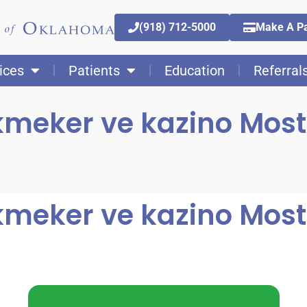
(918) 712-5000
Make A P
ices
Patients
Education
Referral
meker ve kazino Mostb
meker ve kazino Mostb