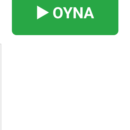
▶️ OYNA