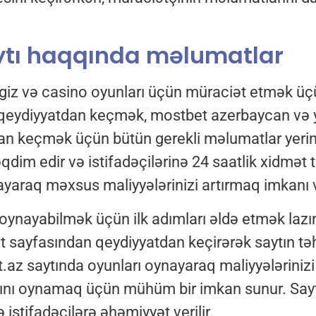
ytı haqqında məlumatlar
iz və casino oyunları üçün müraciət etmək üçün
a qeydiyyatdan keçmək, mostbet azerbaycan və 
 keçmək üçün bütün gerekli məlumatlar yerinə ye
 təqdim edir və istifadəçilərinə 24 saatlik xidmə
yaraq məxsus maliyyələrinizi artırmaq imkanı v
oynayabilmək üçün ilk adımları əldə etmək lazı
 sayfasından qeydiyyatdan keçirərək saytın təhlü
az saytında oyunları oynayaraq maliyyələrinizi
nı oynamaq üçün mühüm bir imkan sunur. Saytın 
 istifadəçilərə əhəmiyyət verilir.