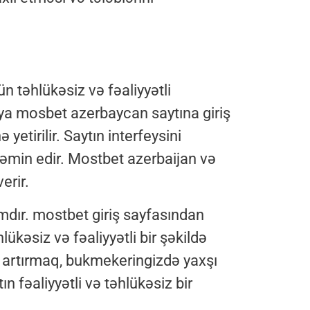
 təhlükəsiz və fəaliyyətli
ya mosbet azerbaycan saytına giriş
tirilir. Saytın interfeysini
t təmin edir. Mostbet azerbaijan və
erir.
mdır. mostbet giriş sayfasından
kəsiz və fəaliyyətli bir şəkildə
 artırmaq, bukmekeringizdə yaxşı
fəaliyyətli və təhlükəsiz bir