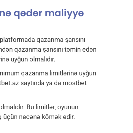
nə qədər maliyyə
u platformada qazanma şansını
findən qazanma şansını təmin edən
inə uyğun olmalıdır.
minimum qazanma limitlərinə uyğun
stbet.az saytında ya da mostbet
malıdır. Bu limitlər, oyunun
maq üçün necənə kömək edir.