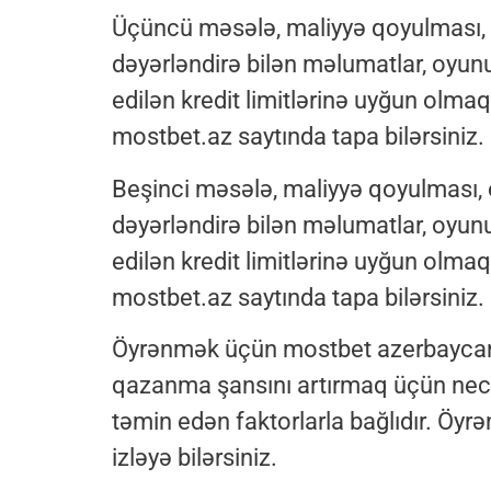
Üçüncü məsələ, maliyyə qoyulması, oy
dəyərləndirə bilən məlumatlar, oyu
edilən kredit limitlərinə uyğun olma
mostbet.az saytında tapa bilərsiniz.
Beşinci məsələ, maliyyə qoyulması, o
dəyərləndirə bilən məlumatlar, oyu
edilən kredit limitlərinə uyğun olma
mostbet.az saytında tapa bilərsiniz.
Öyrənmək üçün mostbet azerbaycan s
qazanma şansını artırmaq üçün necə
təmin edən faktorlarla bağlıdır. Ö
izləyə bilərsiniz.