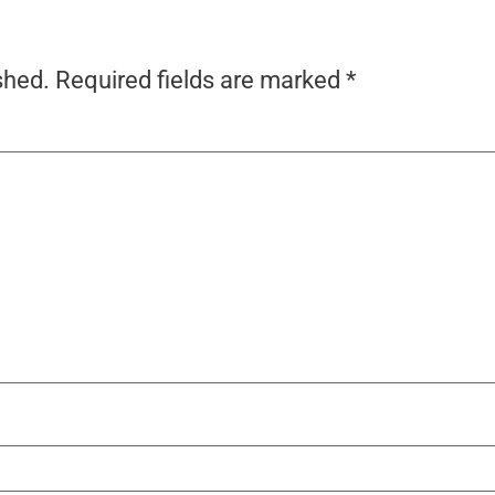
shed.
Required fields are marked
*