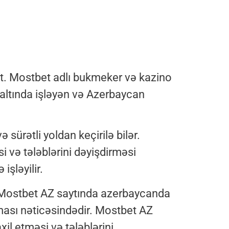
t. Mostbet adlı bukmeker və kazino
 altında işləyən və Azerbaycan
sürətli yoldan keçirilə bilər.
 və tələblərini dəyişdirməsi
şləyilir.
 Mostbet AZ saytında azerbaycanda
olması nəticəsindədir. Mostbet AZ
il etməsi və tələblərini