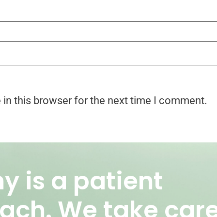
in this browser for the next time I comment.
y is a patient
oach. We take car