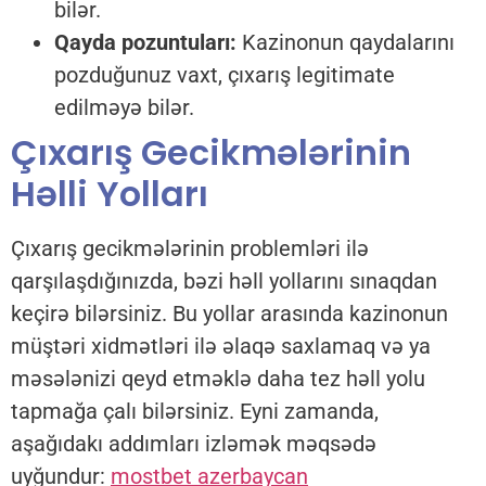
bilər.
Qayda pozuntuları:
Kazinonun qaydalarını
pozduğunuz vaxt, çıxarış legitimate
edilməyə bilər.
Çıxarış Gecikmələrinin
Həlli Yolları
Çıxarış gecikmələrinin problemləri ilə
qarşılaşdığınızda, bəzi həll yollarını sınaqdan
keçirə bilərsiniz. Bu yollar arasında kazinonun
müştəri xidmətləri ilə əlaqə saxlamaq və ya
məsələnizi qeyd etməklə daha tez həll yolu
tapmağa çalı bilərsiniz. Eyni zamanda,
aşağıdakı addımları izləmək məqsədə
uyğundur:
mostbet azerbaycan