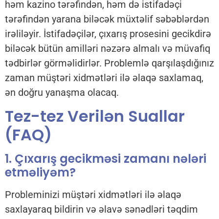
həm kazino tərəfindən, həm də istifadəçi
tərəfindən yarana biləcək müxtəlif səbəblərdən
irəliləyir. İstifadəçilər, çıxarış prosesini gecikdirə
biləcək bütün amilləri nəzərə almalı və müvafiq
tədbirlər görməlidirlər. Problemlə qarşılaşdığınız
zaman müştəri xidmətləri ilə əlaqə saxlamaq,
ən doğru yanaşma olacaq.
Tez-tez Verilən Suallar
(FAQ)
1. Çıxarış gecikməsi zamanı nələri
etməliyəm?
Probleminizi müştəri xidmətləri ilə əlaqə
saxlayaraq bildirin və əlavə sənədləri təqdim