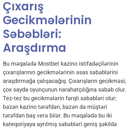
Çıxarış
Gecikmələrinin
Səbəbləri:
Araşdırma
Bu məqalədə Mostbet kazino istifadəçilərinin
çıxarışlarının gecikmələrinin əsas səbəblərini
araşdırmağa çalışacağıq. Çıxarışların gecikməsi,
çox sayda oyunçunun narahatçılığına səbəb olur.
Tez-tez bu gecikmələrin fərqli səbəbləri olur;
bəzən kazino tərəfdən, bəzən də müştəri
tərəfdən baş verə bilər. Bu məqalədə bu iki
kateqoriyaya ayrılmış səbəbləri geniş şəkildə