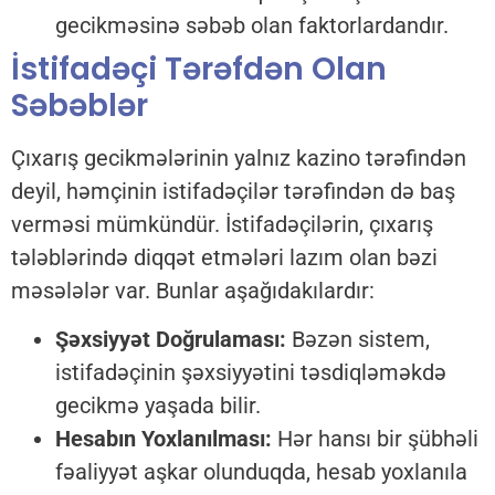
gecikməsinə səbəb olan faktorlardandır.
İstifadəçi Tərəfdən Olan
Səbəblər
Çıxarış gecikmələrinin yalnız kazino tərəfindən
deyil, həmçinin istifadəçilər tərəfindən də baş
verməsi mümkündür. İstifadəçilərin, çıxarış
tələblərində diqqət etmələri lazım olan bəzi
məsələlər var. Bunlar aşağıdakılardır:
Şəxsiyyət Doğrulaması:
Bəzən sistem,
istifadəçinin şəxsiyyətini təsdiqləməkdə
gecikmə yaşada bilir.
Hesabın Yoxlanılması:
Hər hansı bir şübhəli
fəaliyyət aşkar olunduqda, hesab yoxlanıla