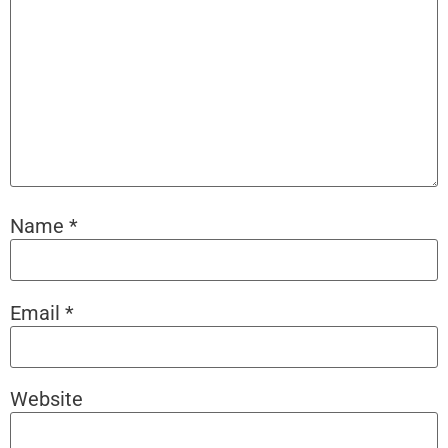
Name
*
Email
*
Website