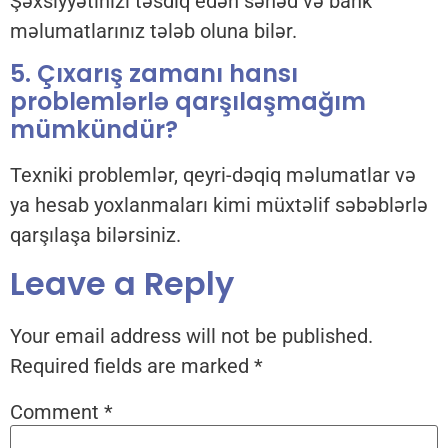
Şəxsiyyətinizi təsdiq edən sənəd və bank
məlumatlarınız tələb oluna bilər.
5. Çıxarış zamanı hansı
problemlərlə qarşılaşmağım
mümkündür?
Texniki problemlər, qeyri-dəqiq məlumatlar və
ya hesab yoxlanmaları kimi müxtəlif səbəblərlə
qarşılaşa bilərsiniz.
Leave a Reply
Your email address will not be published.
Required fields are marked
*
Comment
*