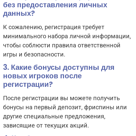
без предоставления личных
данных?
К сожалению, регистрация требует
минимального набора личной информации,
чтобы соблюсти правила ответственной
игры и безопасности.
3. Какие бонусы доступны для
новых игроков после
регистрации?
После регистрации вы можете получить
бонусы на первый депозит, фриспины или
другие специальные предложения,
зависящие от текущих акций.