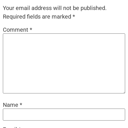
Your email address will not be published.
Required fields are marked
*
Comment
*
Name
*