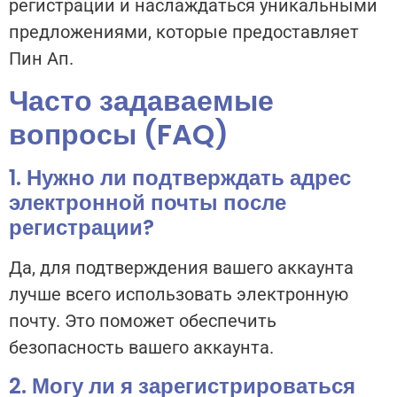
регистрации и наслаждаться уникальными
предложениями, которые предоставляет
Пин Ап.
Часто задаваемые
вопросы (FAQ)
1. Нужно ли подтверждать адрес
электронной почты после
регистрации?
Да, для подтверждения вашего аккаунта
лучше всего использовать электронную
почту. Это поможет обеспечить
безопасность вашего аккаунта.
2. Могу ли я зарегистрироваться