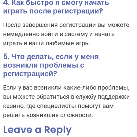
4. Как быстро я смогу начать
играть после регистрации?
После завершения регистрации вы можете
немедленно войти в систему и начать
играть в ваши любимые игры.
5. Что делать, если у меня
возникли проблемы с
регистрацией?
Если у вас возникли какие-либо проблемы,
вы можете обратиться в службу поддержки
казино, где специалисты помогут вам
решить возникшие сложности.
Leave a Reply