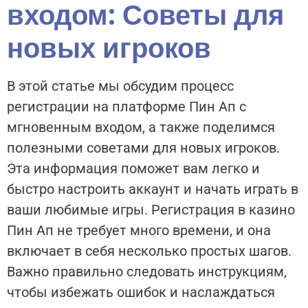
входом: Советы для
новых игроков
В этой статье мы обсудим процесс
регистрации на платформе Пин Ап с
мгновенным входом, а также поделимся
полезными советами для новых игроков.
Эта информация поможет вам легко и
быстро настроить аккаунт и начать играть в
ваши любимые игры. Регистрация в казино
Пин Ап не требует много времени, и она
включает в себя несколько простых шагов.
Важно правильно следовать инструкциям,
чтобы избежать ошибок и наслаждаться