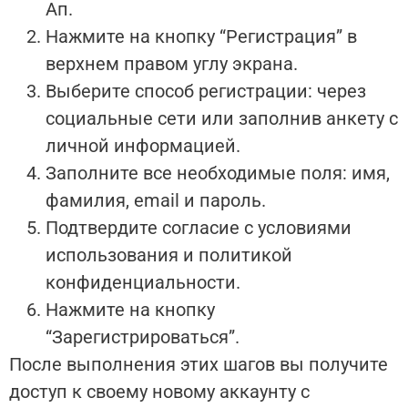
Ап.
Нажмите на кнопку “Регистрация” в
верхнем правом углу экрана.
Выберите способ регистрации: через
социальные сети или заполнив анкету с
личной информацией.
Заполните все необходимые поля: имя,
фамилия, email и пароль.
Подтвердите согласие с условиями
использования и политикой
конфиденциальности.
Нажмите на кнопку
“Зарегистрироваться”.
После выполнения этих шагов вы получите
доступ к своему новому аккаунту с