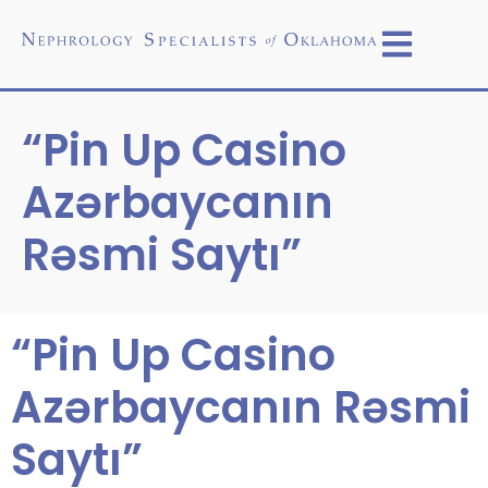
“Pin Up Casino ️
Azərbaycanın
Rəsmi Saytı”
“Pin Up Casino ️
Azərbaycanın Rəsmi
Saytı”