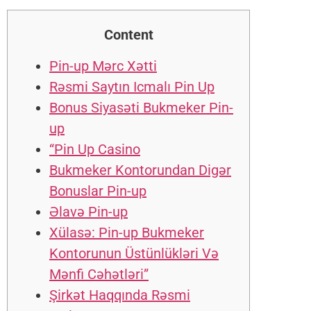
Content
Pin-up Mərc Xətti
Rəsmi Saytın Icmalı Pin Up
Bonus Siyasəti Bukmeker Pin-
up
“Pin Up Casino
Bukmeker Kontorundan Digər
Bonuslar Pin-up
Əlavə Pin-up
Xülasə: Pin-up Bukmeker
Kontorunun Üstünlükləri Və
Mənfi Cəhətləri”
Şirkət Haqqında Rəsmi