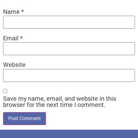
Name
*
Email
*
Website
Save my name, email, and website in this
browser for the next time I comment.