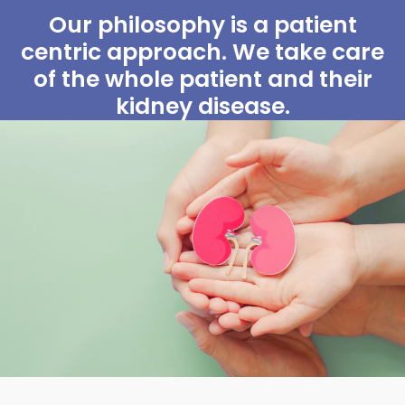
Our philosophy is a patient
centric approach. We take care
of the whole patient and their
kidney disease.