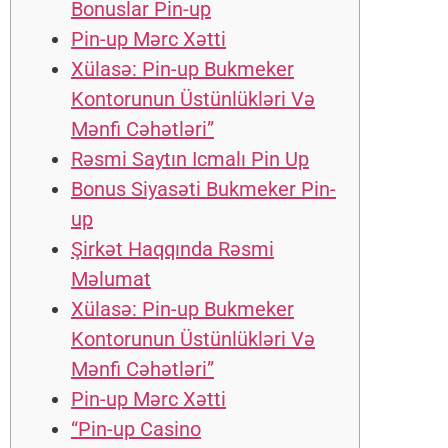
Bonuslar Pin-up
Pin-up Mərc Xətti
Xülasə: Pin-up Bukmeker
Kontorunun Üstünlükləri Və
Mənfi Cəhətləri”
Rəsmi Saytın Icmalı Pin Up
Bonus Siyasəti Bukmeker Pin-
up
Şirkət Haqqında Rəsmi
Məlumat
Xülasə: Pin-up Bukmeker
Kontorunun Üstünlükləri Və
Mənfi Cəhətləri”
Pin-up Mərc Xətti
“Pin-up Casino