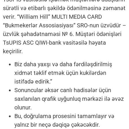
sürətli və etibarlı şəkildə ödənilməsinə zəmanət
verir. “William Hill” MULTI MEDIA CARD
“Bukmekerlər Assosiasiyası” SRO-nun üzvüdür –
üzvlük şəhadətnaməsi № 6. Müştəri ödənişləri
TsUPIS ASC QIWI-bank vasitəsilə həyata
keçirilir.
Biz daha yaxşı və daha fərdiləşdirilmiş
xidmət təklif etmək üçün kukilərdən
istifadə edirik.”
Sonuncular əksər canlı hadisələr üçün
saxlanılan qrafik uyğunluq mərkəzi ilə əvəz
olunur.
Bu, doğrulama prosesini tamamlayır və
yalnız bir neçə dəqiqə çəkəcəkdir.