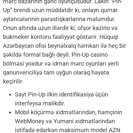
mərc bazarının gənc oyunçusudur. Lakin “Pin-
Up” brendi uzun müddətdir ki, onlayn qumar
əyləncələrinin pərəstişkarlarına məlumdur.
Onun altında uzun illərdir ki, ofşor kazino və
bukmeker kontoru fəaliyyət göstərir. Hüquqi
Azərbaycan ofisi beynəlxalq həmkarı ilə heç bir
şəkildə formal bağlı deyil. Pin-Up casino
bölməsi yoxdur və idman mərc oyunları yerli
qanunvericiliyə tam uyğun olaraq həyata
keçirilir.
Sayt Pin-Up ilkin identifikasiya üçün
interfeysə malikdir.
Mobil köçürmə xidmətlərindən, həmçinin
WebMoney və Yumani xidmətlərindən
istifadə edərkən maksimum model AZN