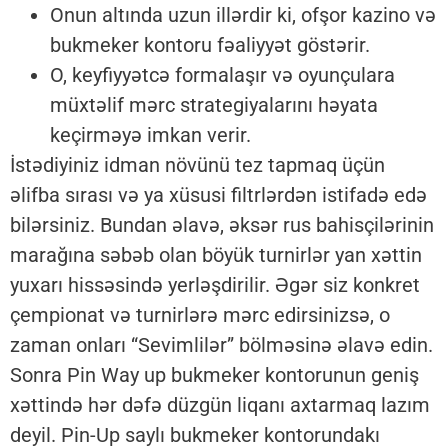
Onun altında uzun illərdir ki, ofşor kazino və
bukmeker kontoru fəaliyyət göstərir.
O, keyfiyyətcə formalaşır və oyunçulara
müxtəlif mərc strategiyalarını həyata
keçirməyə imkan verir.
İstədiyiniz idman növünü tez tapmaq üçün
əlifba sırası və ya xüsusi filtrlərdən istifadə edə
bilərsiniz. Bundan əlavə, əksər rus bahisçilərinin
marağına səbəb olan böyük turnirlər yan xəttin
yuxarı hissəsində yerləşdirilir. Əgər siz konkret
çempionat və turnirlərə mərc edirsinizsə, o
zaman onları “Sevimlilər” bölməsinə əlavə edin.
Sonra Pin Way up bukmeker kontorunun geniş
xəttində hər dəfə düzgün liqanı axtarmaq lazım
deyil. Pin-Up saylı bukmeker kontorundakı