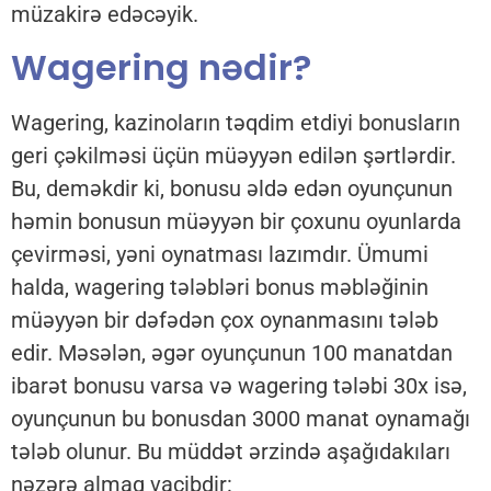
müzakirə edəcəyik.
Wagering nədir?
Wagering, kazinoların təqdim etdiyi bonusların
geri çəkilməsi üçün müəyyən edilən şərtlərdir.
Bu, deməkdir ki, bonusu əldə edən oyunçunun
həmin bonusun müəyyən bir çoxunu oyunlarda
çevirməsi, yəni oynatması lazımdır. Ümumi
halda, wagering tələbləri bonus məbləğinin
müəyyən bir dəfədən çox oynanmasını tələb
edir. Məsələn, əgər oyunçunun 100 manatdan
ibarət bonusu varsa və wagering tələbi 30x isə,
oyunçunun bu bonusdan 3000 manat oynamağı
tələb olunur. Bu müddət ərzində aşağıdakıları
nəzərə almaq vacibdir: