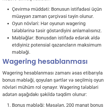
Çevirmə müddəti: Bonusun istifadəsi üçün
müəyyən zaman çərçivəsi təyin olunur.
Oyun növləri: Hər oyunun wagering
tələblərinə təsir göstərdiyini anlamalısınız.
Məbləğlər: Bonusdan istifadə edərək əldə
etdiyiniz potensial qazancların maksimum
məbləği.
Wagering hesablanması
Wagering hesablanması zamanı əsas etibarıyla
bonus məbləği, qoyulan şərtlər və seçilmiş oyun
növləri mühüm rol oynayır. Wagering tələbləri
adətən aşağıdakı şəkildə təqdim olunur:
Bonus məbləği: Məsələn, 200 manat bonus