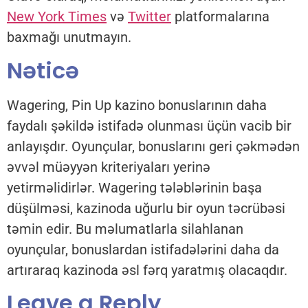
New York Times
və
Twitter
platformalarına
baxmağı unutmayın.
Nəticə
Wagering, Pin Up kazino bonuslarının daha
faydalı şəkildə istifadə olunması üçün vacib bir
anlayışdır. Oyunçular, bonuslarını geri çəkmədən
əvvəl müəyyən kriteriyaları yerinə
yetirməlidirlər. Wagering tələblərinin başa
düşülməsi, kazinoda uğurlu bir oyun təcrübəsi
təmin edir. Bu məlumatlarla silahlanan
oyunçular, bonuslardan istifadələrini daha da
artıraraq kazinoda əsl fərq yaratmış olacaqdır.
Leave a Reply