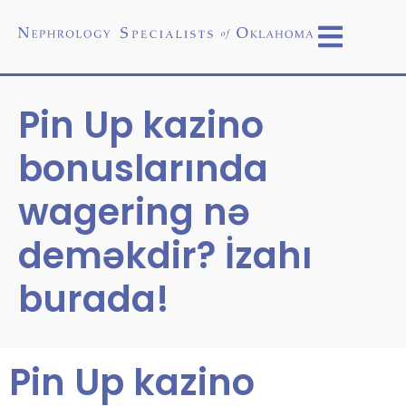
Pin Up kazino
bonuslarında
wagering nə
deməkdir? İzahı
burada!
Pin Up kazino