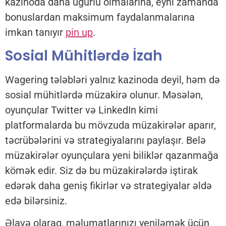
kazinoda daha uğurlu olmalarına, eyni zamanda
bonuslardan maksimum faydalanmalarına
imkan tanıyır
pin up
.
Sosial Mühitlərdə İzah
Wagering tələbləri yalnız kazinoda deyil, həm də
sosial mühitlərdə müzakirə olunur. Məsələn,
oyunçular Twitter və LinkedIn kimi
platformalarda bu mövzuda müzakirələr aparır,
təcrübələrini və strategiyalarını paylaşır. Belə
müzakirələr oyunçulara yeni biliklər qazanmağa
kömək edir. Siz də bu müzakirələrdə iştirak
edərək daha geniş fikirlər və strategiyalar əldə
edə bilərsiniz.
Əlavə olaraq, məlumatlarınızı yeniləmək üçün