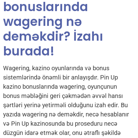
bonuslarında
wagering nə
deməkdir? İzahı
burada!
Wagering, kazino oyunlarında və bonus
sistemlərində önəmli bir anlayışdır. Pin Up
kazino bonuslarında wagering, oyunçunun
bonus məbləğini geri çəkmədən əvvəl hansı
şərtləri yerinə yetirməli olduğunu izah edir. Bu
yazıda wagering nə deməkdir, necə hesablanır
və Pin Up kazinosunda bu proseduru necə
düzgün idarə etmək olar, onu ətraflı şəkildə