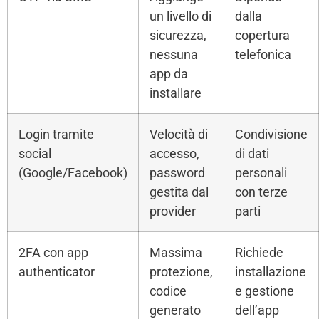
un livello di
dalla
sicurezza,
copertura
nessuna
telefonica
app da
installare
Login tramite
Velocità di
Condivisione
social
accesso,
di dati
(Google/Facebook)
password
personali
gestita dal
con terze
provider
parti
2FA con app
Massima
Richiede
authenticator
protezione,
installazione
codice
e gestione
generato
dell’app