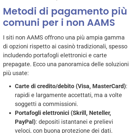
Metodi di pagamento più
comuni per i non AAMS
I siti non AAMS offrono una più ampia gamma
di opzioni rispetto ai casinò tradizionali, spesso
includendo portafogli elettronici e carte
prepagate. Ecco una panoramica delle soluzioni
più usate:
Carte di credito/debito (Visa, MasterCard)
:
rapidi e largamente accettati, ma a volte
soggetti a commissioni.
Portafogli elettronici (Skrill, Neteller,
PayPal)
: depositi istantanei e prelievi
veloci, con buona protezione dei dati.