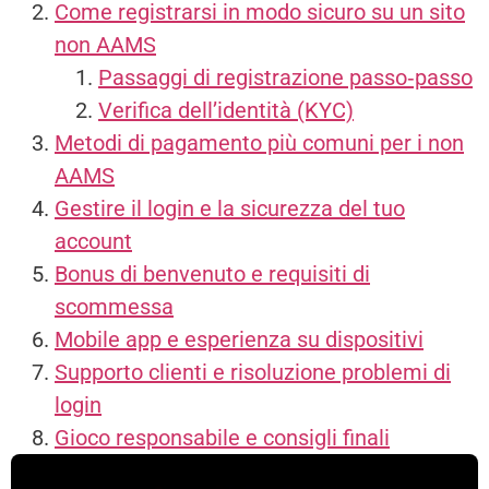
Come registrarsi in modo sicuro su un sito
non AAMS
Passaggi di registrazione passo‑passo
Verifica dell’identità (KYC)
Metodi di pagamento più comuni per i non
AAMS
Gestire il login e la sicurezza del tuo
account
Bonus di benvenuto e requisiti di
scommessa
Mobile app e esperienza su dispositivi
Supporto clienti e risoluzione problemi di
login
Gioco responsabile e consigli finali