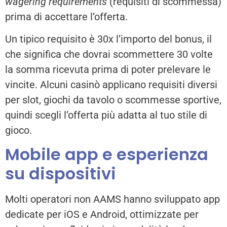
wagering requirements
(requisiti di scommessa)
prima di accettare l’offerta.
Un tipico requisito è 30x l’importo del bonus, il
che significa che dovrai scommettere 30 volte
la somma ricevuta prima di poter prelevare le
vincite. Alcuni casinò applicano requisiti diversi
per slot, giochi da tavolo o scommesse sportive,
quindi scegli l’offerta più adatta al tuo stile di
gioco.
Mobile app e esperienza
su dispositivi
Molti operatori non AAMS hanno sviluppato app
dedicate per iOS e Android, ottimizzate per