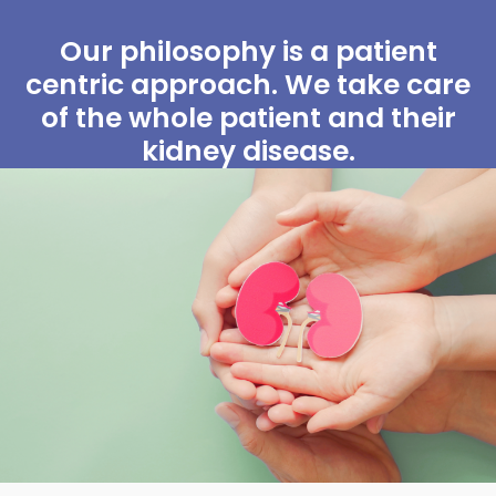
Our philosophy is a patient
centric approach. We take care
of the whole patient and their
kidney disease.