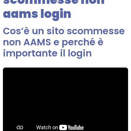
aams login
Cos’è un sito scommesse
non AAMS e perché è
importante il login