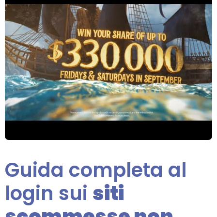
Guida completa al
login sui
siti
scommesse non