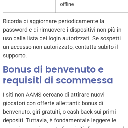
offline
Ricorda di aggiornare periodicamente la
password e di rimuovere i dispositivi non più in
uso dalla lista dei login autorizzati. Se sospetti
un accesso non autorizzato, contatta subito il
supporto.
Bonus di benvenuto e
requisiti di scommessa
I siti non AAMS cercano di attirare nuovi
giocatori con offerte allettanti: bonus di
benvenuto, giri gratuiti, o cash back sui primi
depositi. Tuttavia, è fondamentale leggere le