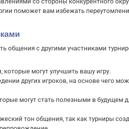
авлениями со стороны конкурентного окру
гии поможет вам избежать переутомлени
оками
ть общения с другими участниками турни
 которые могут улучшить вашу игру.
дении других игроков, на основе чего мо
торые могут стать полезными в будущем дл
жеский тон общения, так как турниры соз
препровождение.