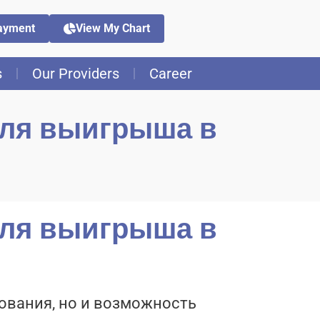
ayment
View My Chart
s
Our Providers
Career
 для выигрыша в
 для выигрыша в
нования, но и возможность