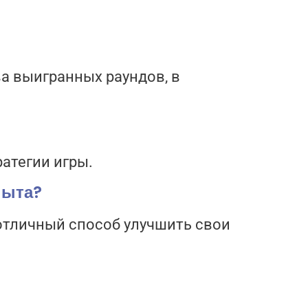
ва выигранных раундов, в
ратегии игры.
пыта?
 отличный способ улучшить свои