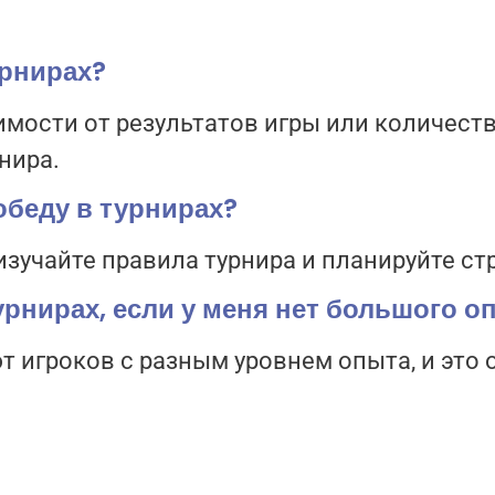
урнирах?
имости от результатов игры или количест
нира.
обеду в турнирах?
изучайте правила турнира и планируйте ст
турнирах, если у меня нет большого о
т игроков с разным уровнем опыта, и это