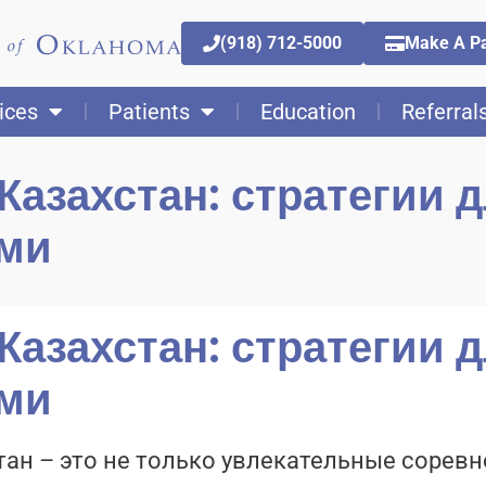
(918) 712-5000
Make A P
ices
Patients
Education
Referral
Казахстан: стратегии
ами
Казахстан: стратегии
ами
тан – это не только увлекательные сорев