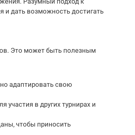
жения. Разумный подход к
я и дать возможность достигать
ров. Это может быть полезным
жно адаптировать свою
я участия в других турнирах и
даны, чтобы приносить