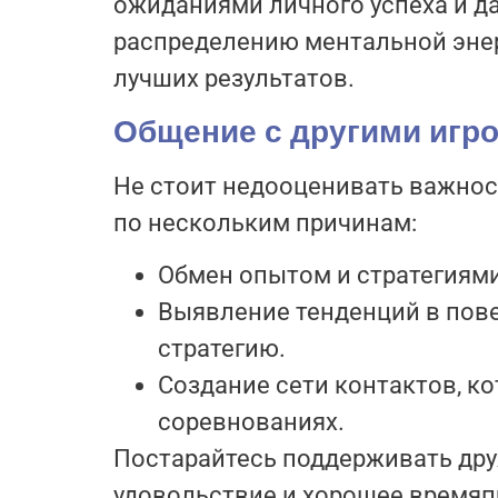
ожиданиями личного успеха и д
распределению ментальной энер
лучших результатов.
Общение с другими игр
Не стоит недооценивать важнос
по нескольким причинам:
Обмен опытом и стратегиями,
Выявление тенденций в пове
стратегию.
Создание сети контактов, ко
соревнованиях.
Постарайтесь поддерживать дру
удовольствие и хорошее время