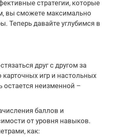
фективные стратегии, которые
ам, вы сможете максимально
ы. Теперь давайте углубимся в
тязаться друг с другом за
о карточных игр и настольных
ь остается неизменной –
ачисления баллов и
симости от уровня навыков.
етрами, как: