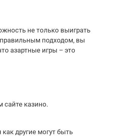
ожность не только выиграть
и правильным подходом, вы
то азартные игры – это
 сайте казино.
 как другие могут быть